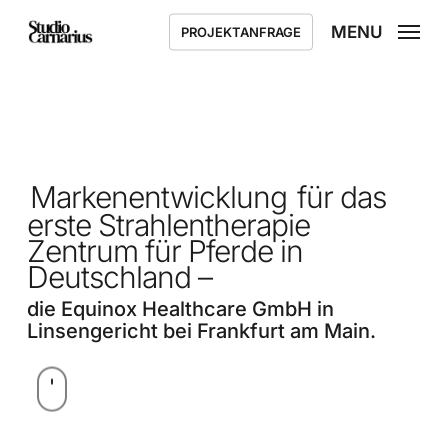
Skip
MENU
PROJEKTANFRAGE
to
main
content
Markenentwicklung
für das
erste Strahlentherapie
Zentrum für Pferde in
Deutschland –
die Equinox Healthcare GmbH in
Linsengericht bei Frankfurt am Main.
Navigate
to
the