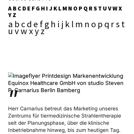
A B C D E F G H I J K L M N O P Q R S T U V W X
Y Z
a b c d e f g h i j k l m n o p q r s t
u v w x y z
”
Herr Carnarius betreut das Marketing unseres
Zentrums für tiermedizinische Strahlentherapie
seit der Planungsphase, über die klinische
Inbetriebnahme hinweg, bis zum heutigen Tag.