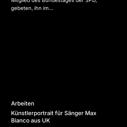
Mitglied des Bundestages der SPD,
gebeten, ihn im…
Künstlerportrait
für
Sänger
Max
Bianco
aus
UK
Arbeiten
Künstlerportrait für Sänger Max
Bianco aus UK