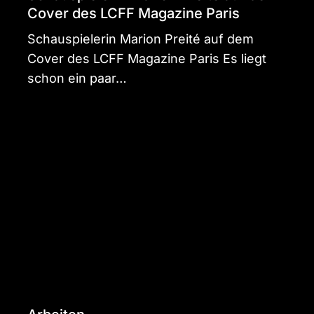
Cover des LCFF Magazine Paris
Schauspielerin Marion Preité auf dem
Cover des LCFF Magazine Paris Es liegt
schon ein paar…
Travestie
für
Deutschland:
Das
letzte
Abendmahl