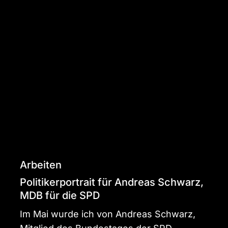
Politikerportrait
für
Andreas
Schwarz,
MDB
für
die
SPD
Arbeiten
Politikerportrait für Andreas Schwarz,
MDB für die SPD
Im Mai wurde ich von Andreas Schwarz,