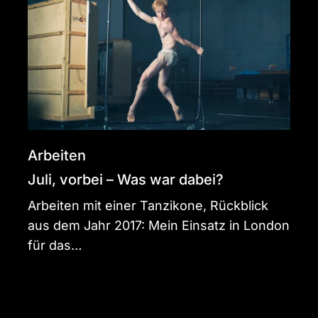
Was
war
dabei?
Arbeiten
Juli, vorbei – Was war dabei?
Arbeiten mit einer Tanzikone, Rückblick
aus dem Jahr 2017: Mein Einsatz in London
für das…
Das
wars,