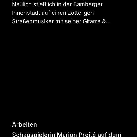
Neulich stieß ich in der Bamberger
Innenstadt auf einen zotteligen
Straßenmusiker mit seiner Gitarre &…
Schauspielerin
Marion
Preité
auf
dem
Cover
des
LCFF
Magazine
Paris
Arbeiten
Schauspielerin Marion Preité auf dem