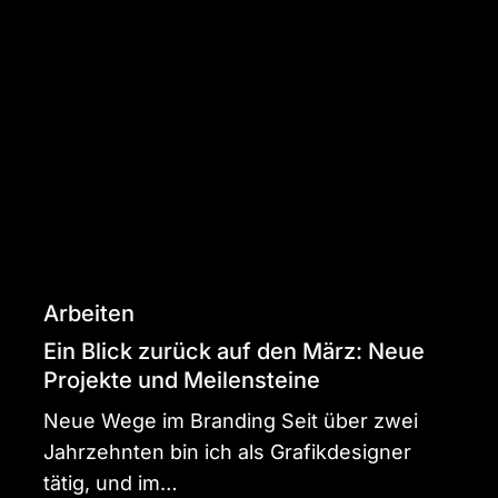
Ein
Blick
zurück
auf
den
März:
Neue
Projekte
und
Meilensteine
Arbeiten
Ein Blick zurück auf den März: Neue
Projekte und Meilensteine
Neue Wege im Branding Seit über zwei
Jahrzehnten bin ich als Grafikdesigner
tätig, und im…