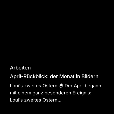
Rückblick:
der
Monat
in
Bildern
Arbeiten
April-Rückblick: der Monat in Bildern
Loui's zweites Ostern 🐣 Der April begann
mit einem ganz besonderen Ereignis:
Loui's zweites Ostern.…