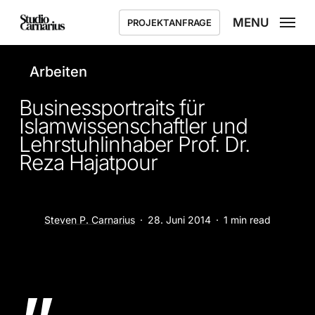
Skip
MENU
PROJEKTANFRAGE
to
main
content
Arbeiten
Businessportraits für
Islamwissenschaftler und
Lehrstuhlinhaber Prof. Dr.
Reza Hajatpour
Steven P. Carnarius
28. Juni 2014
1 min read