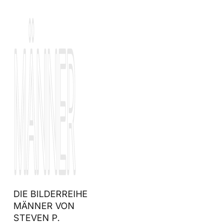
MÄNNER
MÄNNER
DIE BILDERREIHE
MÄNNER VON
STEVEN P.