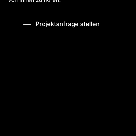
Projektanfrage stellen
Kontakt
+49 (0)160 789 3022
hello@carnarius.eu
Connect
LinkedIn
Xing
Instagram
Facebook
YouTube