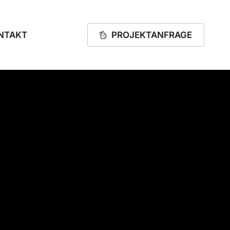
NTAKT
PROJEKTANFRAGE