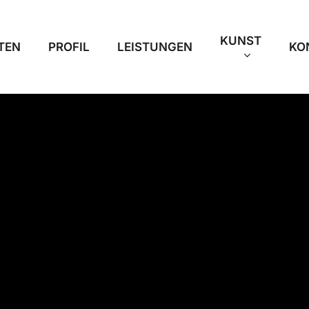
KUNST
TEN
PROFIL
LEISTUNGEN
KO