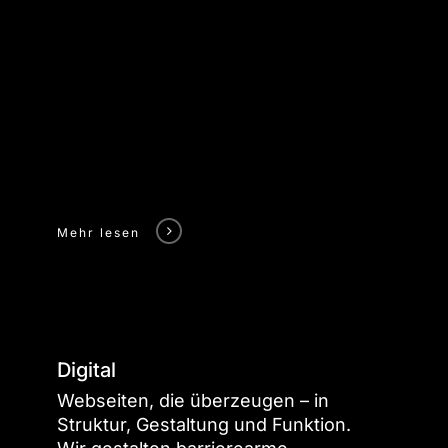
Mehr lesen
Link
zum
Portfolio
Digital
Webseiten, die überzeugen – in
Struktur, Gestaltung und Funktion.