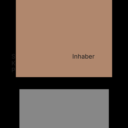
Steven P. Carnarius,
Inhaber
,
Kommunikationsdesigner und
Portraitfotograf.