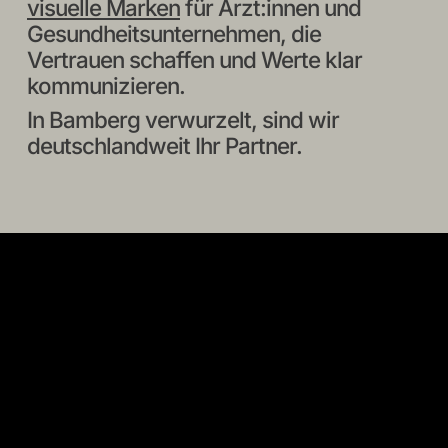
visuelle Marken
für Ärzt:innen und
Gesundheitsunternehmen, die
Vertrauen schaffen und Werte klar
kommunizieren.
In Bamberg verwurzelt, sind wir
deutschlandweit Ihr Partner.
Portfolio
Portfo
Corporate
zur
Design
neue
für
Home
die
für
Strahlentherapie
die
Moabit
Pro
Conce
Unter