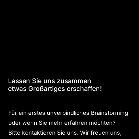
Neue
Politikerportrait
Politikerportrait für Andreas Schwarz,
Projekte
für
und
MDB für die SPD
Andreas
Meilensteine
Schwarz,
MDB
für
die
SPD
Lassen Sie uns zusammen
etwas Großartiges erschaffen!
Für ein erstes unverbindliches Brainstorming
oder wenn Sie mehr erfahren möchten?
Bitte kontaktieren Sie uns. Wir freuen uns,