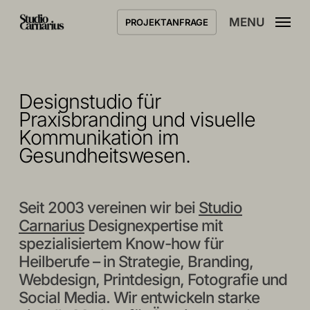
Skip
s
MENU
PROJEKTANFRAGE
to
main
content
Designstudio
für
Praxisbranding
und visuelle
Kommunikation im
Gesundheitswesen.
Seit 2003 vereinen wir bei
Studio
Carnarius
Designexpertise mit
spezialisiertem Know-how für
Heilberufe – in Strategie, Branding,
Webdesign, Printdesign, Fotografie und
Social Media. Wir entwickeln starke